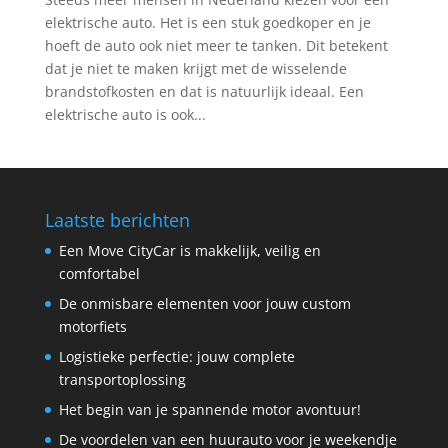
elektrische auto. Het is een stuk goedkoper en je
hoeft de auto ook niet meer te tanken. Dit betekent
dat je niet te maken krijgt met de wisselende
brandstofkosten en dat is natuurlijk ideaal. Een
elektrische auto is ook...
Laatste berichten
Een Move CityCar is makkelijk, veilig en
comfortabel
De onmisbare elementen voor jouw custom
motorfiets
Logistieke perfectie: jouw complete
transportoplossing
Het begin van je spannende motor avontuur!
De voordelen van een huurauto voor je weekendje