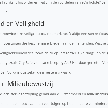
 fabrikant bijzonder en wat zijn de voordelen van zo’n bolide? Een
 uit!
d en Veiligheid
etrouwbare en veilige auto’s. Het merk heeft altijd een sterke focu
 voertuigen die bescherming bieden aan de inzittenden. Wist je 
 veiligheidsinnovaties, zoals de driepuntsgordel, zij-airbags, en d
daag, zoals City Safety en Lane Keeping Aid? Hierdoor genieten Vo
. Een Volvo is dus zeker de investering waard!
n Milieubewustzijn
tijd een sterke toewijding gehad aan duurzaamheid en milieubewus
omen om de impact van hun voertuigen op het milieu te verminderen