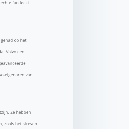
 echte fan leest
s gehad op het
dat Volvo een
e geavanceerde
lvo-eigenaren van
tzijn. Ze hebben
, zoals het streven