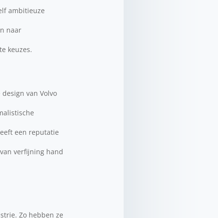
elf ambitieuze
en naar
te keuzes.
 design van Volvo
malistische
eeft een reputatie
van verfijning hand
ustrie. Zo hebben ze