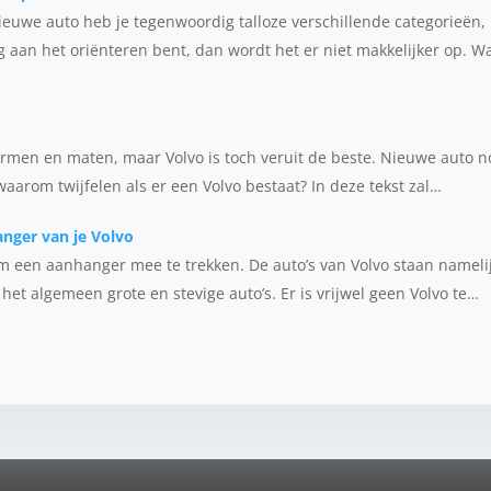
nieuwe auto heb je tegenwoordig talloze verschillende categorieën
g aan het oriënteren bent, dan wordt het er niet makkelijker op. W
vormen en maten, maar Volvo is toch veruit de beste. Nieuwe auto no
aarom twijfelen als er een Volvo bestaat? In deze tekst zal…
nger van je Volvo
t om een aanhanger mee te trekken. De auto’s van Volvo staan name
er het algemeen grote en stevige auto’s. Er is vrijwel geen Volvo te…