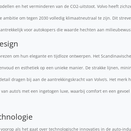
modellen en het verminderen van de CO2-uitstoot. Volvo heeft zichz
 ambitie om tegen 2030 volledig klimaatneutraal te zijn. Dit strev
antrekkelijk voor autokopers die waarde hechten aan milieubewus
esign
prezen om hun elegante en tijdloze ontwerpen. Het Scandinavische
eenvoud en esthetiek op een unieke manier. De strakke lijnen, mini
detail dragen bij aan de aantrekkingskracht van Volvo’s. Het merk h
van auto’s met een ingetogen luxe, waarbij comfort en een gevoel 
chnologie
a voorop als het gaat over technologische innovaties in de auto-ind